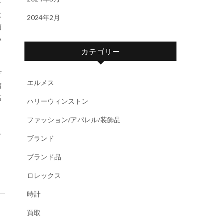
テ
に
2024年2月
面
い
カテゴリー
デ
エルメス
精
高
ハリーウィンストン
ファッション/アパレル/装飾品
ス
ブランド
ブランド品
ロレックス
時計
買取