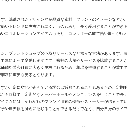
ます。洗練されたデザインや高品質な素材、ブランドのイメージなどが
季節やトレンドに左右されにくいものもあり、長く愛用することができ
品やコラボレーションアイテムもあり、コレクターの間で熱い取引が行
ョン、ブランドショップの下取りサービスなど様々な方法があります。
な要素によって変動しますので、複数の店舗やサービスを比較すること
場価値や希少価値に大きく左右されるため、相場を把握することが重要
が非常に重要な要素となります。
ますが、逆に劣化が進んでいる場合は減額されることもあるため、定期
場合も同様で、定期的なオーバーホールやメンテナンスを行うことで長
アイテムには、それぞれのブランド固有の特徴やストーリーが詰まって
哲学や世界観を身近に感じることができるだけでなく、自分自身のライ
。