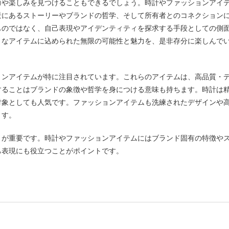
力や楽しみを見つけることもできるでしょう。時計やファッションアイ
景にあるストーリーやブランドの哲学、そして所有者とのコネクション
ものではなく、自己表現やアイデンティティを探求する手段としての側
さなアイテムに込められた無限の可能性と魅力を、是非存分に楽しんで
ョンアイテムが特に注目されています。これらのアイテムは、高品質・
することはブランドの象徴や哲学を身につける意味も持ちます。時計は
対象としても人気です。ファッションアイテムも洗練されたデザインや
ます。
とが重要です。時計やファッションアイテムにはブランド固有の特徴や
己表現にも役立つことがポイントです。