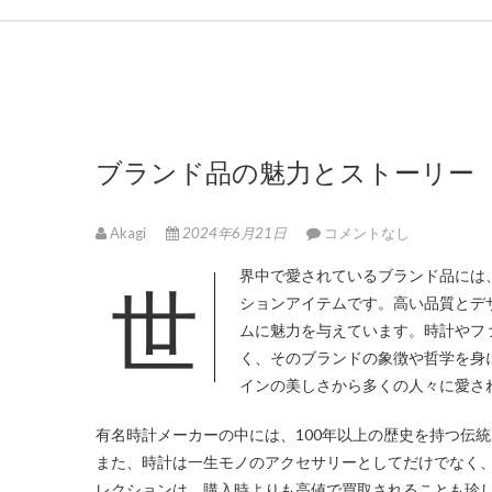
ブランド品の魅力とストーリー
Akagi
2024年6月21日
コメントなし
世界中で愛されているブランド品には、様々な種類がありますが、その中でも特に注目されるのが時計やファッ
ションアイテムです。
高い品質とデ
ムに魅力を与えています。時計やフ
く、そのブランドの象徴や哲学を身
インの美しさから多くの人々に愛さ
有名時計メーカーの中には、100年以上の歴史を持つ伝
また、時計は一生モノのアクセサリーとしてだけでなく
レクションは、購入時よりも高値で買取されることも珍