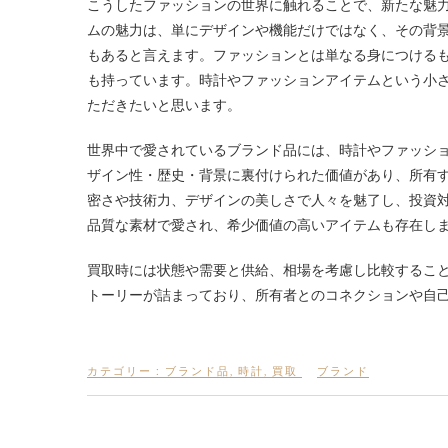
こうしたファッションの世界に触れることで、新たな魅
ムの魅力は、単にデザインや機能だけではなく、その背
もあると言えます。ファッションとは単なる身につける
も持っています。時計やファッションアイテムという小
ただきたいと思います。
世界中で愛されているブランド品には、時計やファッシ
ザイン性・歴史・背景に裏付けられた価値があり、所有
密さや技術力、デザインの美しさで人々を魅了し、投資
品質な素材で愛され、希少価値の高いアイテムも存在し
買取時には状態や需要と供給、相場を考慮し比較するこ
トーリーが詰まっており、所有者とのコネクションや自
カテゴリー :
ブランド品
,
時計
,
買取
ブランド